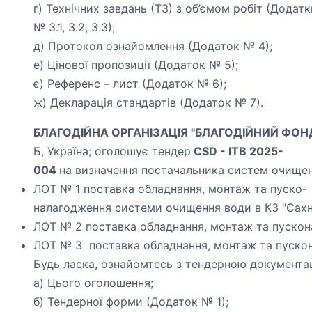
г) Технічних завдань (ТЗ) з об’ємом робіт (Додат
№ 3.1, 3.2, 3.3);
д) Протокол ознайомлення (Додаток № 4);
е) Цінової пропозиції (Додаток № 5);
є) Референс – лист (Додаток № 6);
ж) Декларація стандартів (Додаток № 7).
БЛАГОДІЙНА ОРГАНІЗАЦІЯ "БЛАГОДІЙНИЙ ФОН
Б, Україна;
оголошує тендер
CSD - ITB 2025-
004
на визначення постачальника систем очище
ЛОТ № 1
поставка обладнання, монтаж та пуско-
налагодження системи очищення води в КЗ "Сахн
ЛОТ № 2 поставка обладнання, монтаж та пускон
ЛОТ № 3 поставка обладнання, монтаж та пуско
Будь ласка, ознайомтесь з тендерною документац
а) Цього оголошення;
б) Тендерної форми (Додаток № 1);