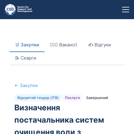
🛒 Закупки
👷‍👷‍♂️ Вакансії
✍️ Відгуки
📝 Скарги
← Закупки
Відкритий тендер (ITB)
Послуги
Завершений
Визначення
постачальника систем
очищення води з