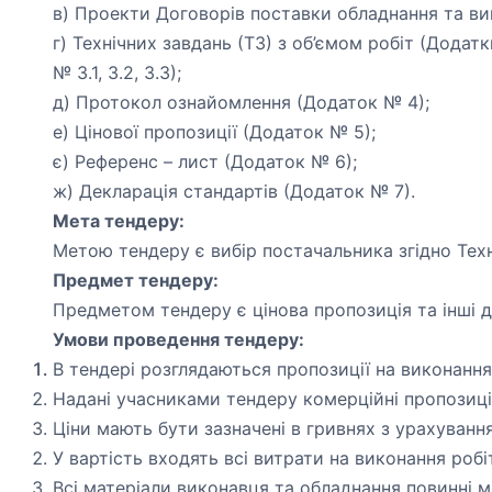
в) Проекти Договорів поставки обладнання та ви
г) Технічних завдань (ТЗ) з об’ємом робіт (Додат
№ 3.1, 3.2, 3.3);
д) Протокол ознайомлення (Додаток № 4);
е) Цінової пропозиції (Додаток № 5);
є) Референс – лист (Додаток № 6);
ж) Декларація стандартів (Додаток № 7).
Мета тендеру:
Метою тендеру є вибір постачальника згідно Тех
Предмет тендеру:
Предметом тендеру є цінова пропозиція та інші 
Умови проведення тендеру:
В тендері розглядаються пропозиції на виконання 
Надані учасниками тендеру комерційні пропозиції
Ціни мають бути зазначені в гривнях з урахуван
У вартість входять всі витрати на виконання робі
Всі матеріали виконавця та обладнання повинні ма