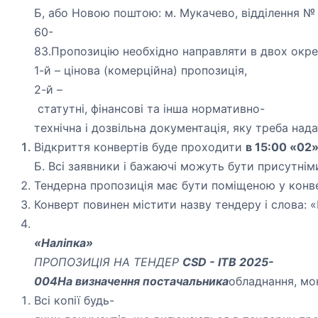
Б, або Новою поштою: м. Мукачево, відділення №
60-
83.
Пропозицію необхідно направляти в двох окре
1-й – цінова (комерційна) пропозиція,
2-й –
статутні, фінансові та інша нормативно-
технічна і дозвільна документація, яку треба на
Відкриття конвертів буде
проходити
в 15:00 «02
Б. Всі заявники і бажаючі можуть бути присутніми
Тендерна пропозиція має бути поміщеною у конве
Конверт повинен містити назву тендеру і слова
«Наліпка»
ПРОПОЗИЦІЯ НА ТЕНДЕР
CSD - ITB 2025-
004
На визначення постачальника
обладнання, м
Всі копії будь-