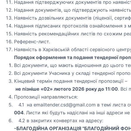
Надання підтверджуючих документів про наявніст
Надання документів, що підтверджують наявність 
Наявність дозвільних документів (ліцензії, сертифік
Надання підписаних протоколів ознайомлення з м
Наявність рекомендаційних листів по схожим реа
Референс-лист.
Наявність в Харківській області сервісного цен
Порядок оформлення та подання тендерної пропо
Всі документи, що мають відношення до цього те
Всі документи Учасника у складі тендерної пропози
Кінцевий термін подання тендерної пропозиції –
не пізніше «02»
лютого
202
6
року до 11:00
. Всі
Пропозиції направляються:
4.1 на email
tender.csd@gmail.com
в темі листа 
004
.
Листи які будуть надіслані на інші адреси н
4.2 в закритих конвертах на адресу:
-БЛАГОДІЙНА ОРГАНІЗАЦІЯ "БЛАГОДІЙНИЙ ФО