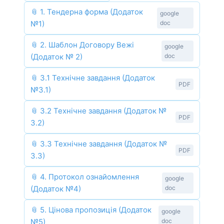
📎 1. Тендерна форма (Додаток
google
№1)
doc
📎 2. Шаблон Договору Вежі
google
(Додаток № 2)
doc
📎 3.1 Технічне завдання (Додаток
PDF
№3.1)
📎 3.2 Технічне завдання (Додаток №
PDF
3.2)
📎 3.3 Технічне завдання (Додаток №
PDF
3.3)
📎 4. Протокол ознайомлення
google
(Додаток №4)
doc
📎 5. Цінова пропозиція (Додаток
google
№5)
doc