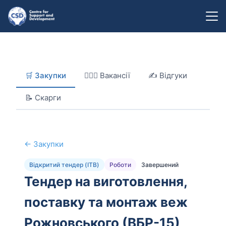
🛒 Закупки
👷‍👷‍♂️ Вакансії
✍️ Відгуки
📝 Скарги
← Закупки
Відкритий тендер (ITB)
Роботи
Завершений
Тендер на виготовлення,
поставку та монтаж веж
Рожновського (ВБР-15)