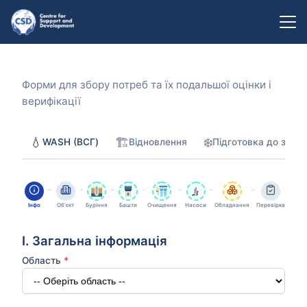
Форми для збору потреб та їх подальшої оцінки і
верифікації
💧
🏗️
❄️
WASH (ВСГ)
Відновлення
Підготовка до зими
Інфо
Обʼєкт
Буріння
Башти
Очищення
Насоси
Обладнання
Перевірка
I. Загальна інформація
Область
*